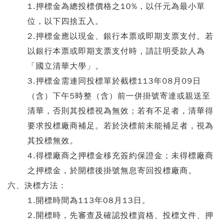
1.押標金為總投標價格之10%，以仟元為最小單
位，以下四捨五入。
2.押標金應以現金、銀行本票或即期支票支付。若
以銀行本票或即期支票支付時，請註明受款人為
「國立清華大學」。
3.押標金需連同投標單於截標113年08月09日
（含）下午5時整（含）前一併掛號寄達或親送至
清華，否則其投標視為無效；若有不足者，清華得
要求投標廠商補足。若於決標前未能補足者，視為
其投標無效。
4.得標廠商之押標金移充簽約保證金；未得標廠商
之押標金，於開標後掛號無息寄回投標廠商。
六、決標方法：
1.開標時間為113年08月13日。
2.開標時，先審查及確認投標資格、投標文件、押