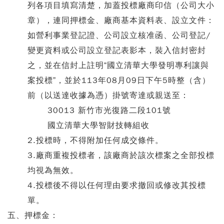
列各項目填寫清楚，加蓋投標廠商印信（公司大小
章），連同押標金、廠商基本資料表、設立文件：
如營利事業登記證、公司設立核准函、公司登記/
變更資料或公司設立登記表影本，裝入信封密封
之，並在信封上註明“國立清華大學發明專利讓與
案投標”，並於113年08月09日下午5時整（含）
前（以送達收據為憑）掛號寄達或親送至：
30013 新竹市光復路二段101號
國立清華大學智財技轉組收
2.投標時，不得附加任何成交條件。
3.廠商重複投標者，該廠商於該次標案之全部投標
均視為無效。
4.投標後不得以任何理由要求撤回或修改其投標
單。
五、押標金：