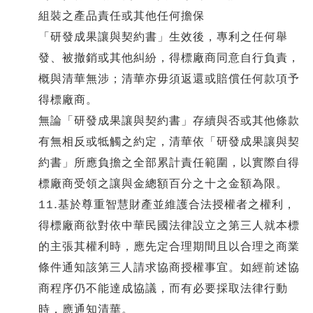
組裝之產品責任或其他任何擔保
「研發成果讓與契約書」生效後，專利之任何舉
發、被撤銷或其他糾紛，得標廠商同意自行負責，
概與清華無涉；清華亦毋須返還或賠償任何款項予
得標廠商。
無論「研發成果讓與契約書」存續與否或其他條款
有無相反或牴觸之約定，清華依「研發成果讓與契
約書」所應負擔之全部累計責任範圍，以實際自得
標廠商受領之讓與金總額百分之十之金額為限。
11.基於尊重智慧財產並維護合法授權者之權利，
得標廠商欲對依中華民國法律設立之第三人就本標
的主張其權利時，應先定合理期間且以合理之商業
條件通知該第三人請求協商授權事宜。如經前述協
商程序仍不能達成協議，而有必要採取法律行動
時，應通知清華。