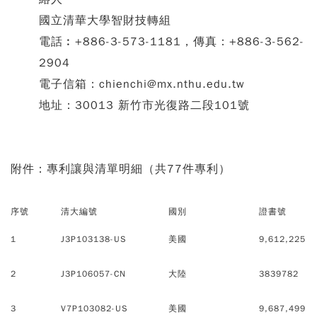
國立清華大學智財技轉組
電話︰+886-3-573-1181，傳真：+886-3-562-
2904
電子信箱：chienchi@mx.nthu.edu.tw
地址：30013 新竹市光復路二段101號
附件：專利讓與清單明細（共77件專利）
序號
清大編號
國別
證書號
1
J3P103138-US
美國
9,612,225
2
J3P106057-CN
大陸
3839782
3
V7P103082-US
美國
9,687,499