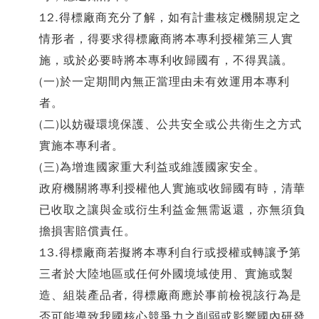
12.得標廠商充分了解，如有計畫核定機關規定之
情形者，得要求得標廠商將本專利授權第三人實
施，或於必要時將本專利收歸國有，不得異議。
(一)於一定期間內無正當理由未有效運用本專利
者。
(二)以妨礙環境保護、公共安全或公共衛生之方式
實施本專利者。
(三)為增進國家重大利益或維護國家安全。
政府機關將專利授權他人實施或收歸國有時，清華
已收取之讓與金或衍生利益金無需返還，亦無須負
擔損害賠償責任。
13.得標廠商若擬將本專利自行或授權或轉讓予第
三者於大陸地區或任何外國境域使用、實施或製
造、組裝產品者, 得標廠商應於事前檢視該行為是
否可能導致我國核心競爭力之削弱或影響國內研發