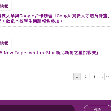
快報
技大學與Google合作辦理「Google資安人才培育計畫
程，敬邀本校學生踴躍報名參加。
快報
5 New Taipei VentureStar 新北新創之星挑戰賽」
1
2
3
...
>>
確認