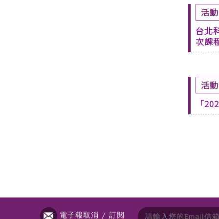
活動
台北科
次課
活動
「202
電子報取消 / 訂閱