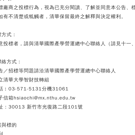
標廠商之投標行為，視為已充分閱讀、了解並同意本公告、
如有不清楚或牴觸者，清華保留最終之解釋與決定權利。
標方式：
意投標者，請與清華國際產學營運總中心聯絡人（請見十一
聯絡方式：
告／招標等問題請洽清華國際產學營運總中心聯絡人
立清華大學智財技轉組
話︰03-571-5131分機31061
信箱hsiaochi@mx.nthu.edu.tw
址：30013 新竹市光復路二段101號
讓與標的
利