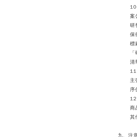
1
案
研
保
標
「
清
1
主
序
1
商
其
九、注