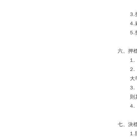
3
4
5
六、押
1
2
大
3
則
4
七、決
1