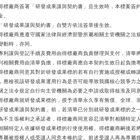
.得標廠商簽署「研發成果讓與契約書」且生效時，本標案簽
金。
.「研發成果讓與契約書」自雙方依法簽章後生效。
.得標廠商應遵守國家法律與經濟部暨所屬相關主管機關之法規
變動時，亦同。
.專利讓與登記手續及費用由得標廠商負責辦理與支付，清華
利相關費用由清華負擔，得標廠商應自本契約生效日起負擔
.得標廠商同意其對於研發成果標的若有自行實施或授權或轉
，應檢視該研發成果運用行為是否可能導致我國核心競爭力
關之法令規定自行向主管機關為必要之申請或取得核淮及同
.得標廠商就研發成果標的，授予清華永久享有無償、全球、
研發成果讓與契約書」前，若清華已分別就研發成果標的之
為不主張權利之承諾者，得標廠商同意容忍清華對相關特定
相關特定人依據研發成果標的行使使用權。得標廠商嗣後若
專屬被授權人或受讓人同意本條約定。前述受讓人再為專屬