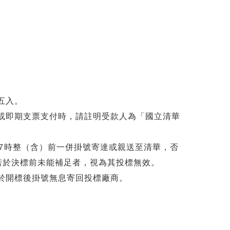
。
五入。
票或即期支票支付時，請註明受款人為「國立清華
午17時整（含）前一併掛號寄達或親送至清華，否
若於決標前未能補足者，視為其投標無效。
，於開標後掛號無息寄回投標廠商。