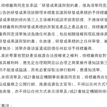
0.得標廠商同意並承認「研發成果讓與契約書」僅為清華同
公告的研發成果現狀辦理本標案並讓與研發成果標的予得標
發成果標的得向第三人主張權利或請求損害賠償、不擔保研
得標廠商利用研發成果標的所製造產品之產品責任。得標廠
廠商同意清華無須負擔任何責任，包括相關侵權與瑕疪擔保
研發成果讓與契約書」生效後，研發成果標的之任何舉發、
華無涉；清華亦毋須返還或賠償任何款項予得標廠商。
1.基於尊重智慧財產並維護合法授權者之權利，得標廠商欲
張其權利時，應先定合理期間且以合理之商業條件通知該第
仍不能達成協議，而有必要採取法律行動時，應通知清華。
2.未得清華及/或計畫核定機關事前書面同意前，得標廠商在
品或服務之公開行銷、推廣或廣告文宣等)，不得以任何方式
他表徵，亦不得以任何方式表示清華及/或計畫核定機關與得
意事項：