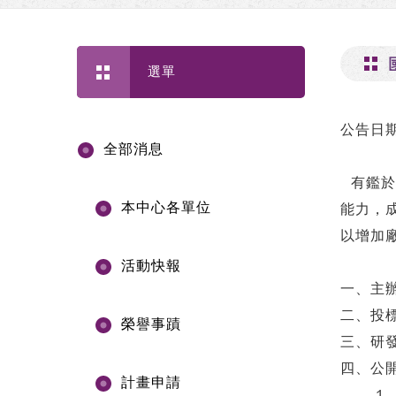
選單
公告日期
全部消息
有鑑於
本中心各單位
能力，
以增加
活動快報
一、主
二、投
榮譽事蹟
三、研
四、公
計畫申請
1