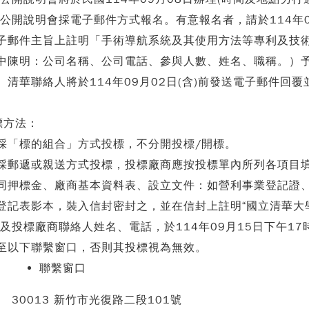
. 公開說明會採電子郵件方式報名。有意報名者，請於114年0
子郵件主旨上註明「手術導航系統及其使用方法等專利及技
中陳明：公司名稱、公司電話、參與人數、姓名、職稱。）
。清華聯絡人將於114年09月02日(含)前發送電子郵件回
標方法：
.採「標的組合」方式投標，不分開投標/開標。
.採郵遞或親送方式投標，投標廠商應按投標單內所列各項目
同押標金、廠商基本資料表、設立文件：如營利事業登記證、
登記表影本，裝入信封密封之，並在信封上註明“國立清華大學優
”及投標廠商聯絡人姓名、電話，於114年09月15日下午
至以下聯繫窗口，否則其投標視為無效。
聯繫窗口
30013 新竹市光復路二段101號