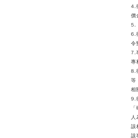
4
價
5
6
令
7
專
8
等
相
9
「
人
該
該