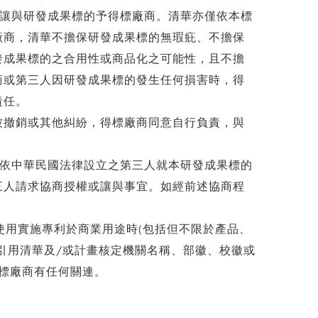
意讓與研發成果標的予得標廠商。清華亦僅依本標
廠商，清華不擔保研發成果標的無瑕疪、不擔保
發成果標的之合用性或商品化之可能性，且不擔
商或第三人因研發成果標的發生任何損害時，得
責任。
被撤銷或其他糾紛，得標廠商同意自行負責，與
對依中華民國法律設立之第三人就本研發成果標的
三人請求協商授權或讓與事宜。如經前述協商程
使用實施專利於商業用途時(包括但不限於產品、
引用清華及/或計畫核定機關名稱、部徽、校徽或
標廠商有任何關連。