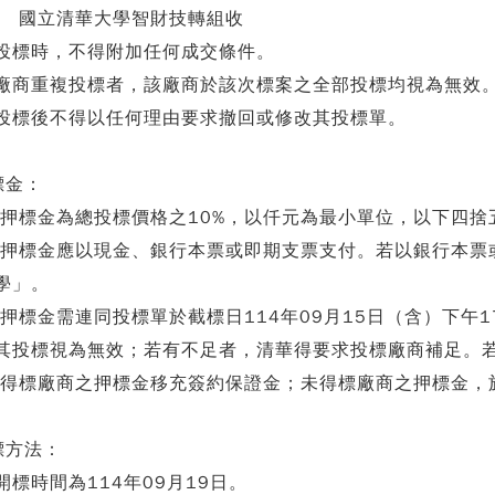
國立清華大學智財技轉組收
.投標時，不得附加任何成交條件。
.廠商重複投標者，該廠商於該次標案之全部投標均視為無效
.投標後不得以任何理由要求撤回或修改其投標單。
標金：
. 押標金為總投標價格之10%，以仟元為最小單位，以下四捨
. 押標金應以現金、銀行本票或即期支票支付。若以銀行本
學」。
. 押標金需連同投標單於截標日114年09月15日（含）下
其投標視為無效；若有不足者，清華得要求投標廠商補足。
. 得標廠商之押標金移充簽約保證金；未得標廠商之押標金
標方法：
.開標時間為114年09月19日。