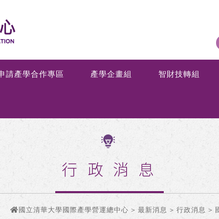
申請產學合作專區
產學企畫組
智財技轉組
行政消息
國立清華大學國際產學營運總中心
>
最新消息
>
行政消息
> 