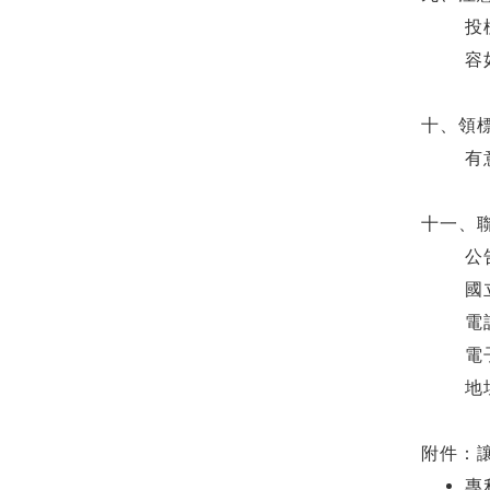
投
容
十、領
有
十一、
公
國
電
電子
地
附件：
專