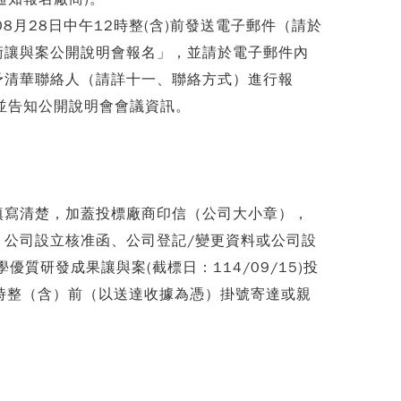
8月28日中午12時整(含)前發送電子郵件（請於
術讓與案公開說明會報名」，並請於電子郵件內
予清華聯絡人（請詳十一、聯絡方式）進行報
覆並告知公開說明會會議資訊。
填寫清楚，加蓋投標廠商印信（公司大小章），
公司設立核准函、公司登記/變更資料或公司設
質研發成果讓與案(截標日：114/09/15)投
17時整（含）前（以送達收據為憑）掛號寄達或親