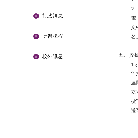
2
行政消息
電
文
研習課程
名
五、投
校外訊息
1
2
連
立
標
送