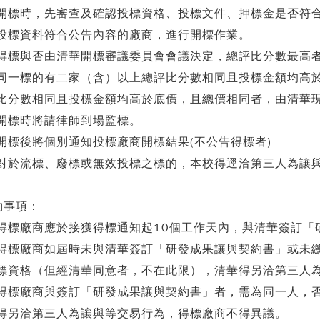
.開標時，先審查及確認投標資格、投標文件、押標金是否符
.投標資料符合公告內容的廠商，進行開標作業。
.得標與否由清華開標審議委員會會議決定，總評比分數最高
.同一標的有二家（含）以上總評比分數相同且投標金額均高
比分數相同且投標金額均高於底價，且總價相同者，由清華
.開標時將請律師到場監標。
.開標後將個別通知投標廠商開標結果(不公告得標者)
.對於流標、廢標或無效投標之標的，本校得逕洽第三人為讓
約事項：
.得標廠商應於接獲得標通知起10個工作天內，與清華簽訂
.得標廠商如屆時未與清華簽訂「研發成果讓與契約書」或未
標資格（但經清華同意者，不在此限），清華得另洽第三人
.得標廠商與簽訂「研發成果讓與契約書」者，需為同一人，
得另洽第三人為讓與等交易行為，得標廠商不得異議。