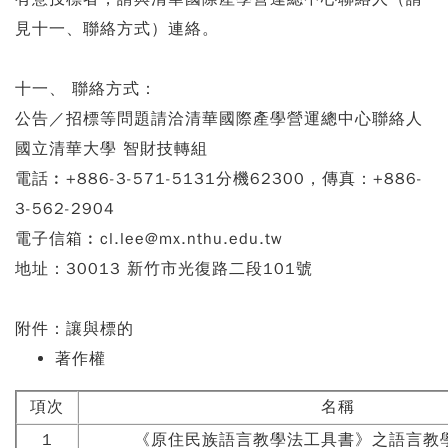
見十一、聯絡方式）連絡。
十一、
聯絡方式：
公告／招標等問題請洽清華國際產學營運總中心聯絡人
國立清華大學 智財技轉組
電話︰+886-3-571-5131分機62300，傳真：+886-
3-562-2904
電子信箱︰cl.lee@mx.nthu.edu.tw
地址：30013 新竹市光復路二段101號
附件：讓與標的
著作權
項次
名稱
1
《原住民族語言教學法工具書》之語言教