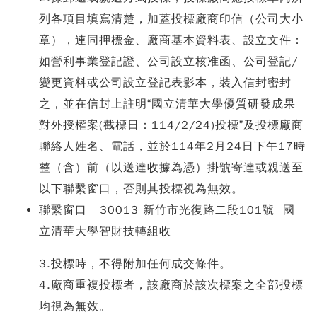
列各項目填寫清楚，加蓋投標廠商印信（公司大小
章），連同押標金、廠商基本資料表、設立文件：
如營利事業登記證、公司設立核准函、公司登記/
變更資料或公司設立登記表影本，裝入信封密封
之，並在信封上註明“國立清華大學優質研發成果
對外授權案(截標日：114/2/24)投標”及投標廠商
聯絡人姓名、電話，並於114年2月24日下午17時
整（含）前（以送達收據為憑）掛號寄達或親送至
以下聯繫窗口，否則其投標視為無效。
聯繫窗口 30013 新竹市光復路二段101號 國
立清華大學智財技轉組收
3.投標時，不得附加任何成交條件。
4.廠商重複投標者，該廠商於該次標案之全部投標
均視為無效。