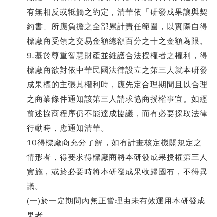
有無相反或牴觸之約定，清華依「研發成果讓與契
約書」所應負擔之全部累計責任範圍，以實際自得
標廠商受領之交易金額總額百分之十之金額為限。
9.基於尊重智慧財產並維護合法授權者之權利，得
標廠商欲對依中華民國法律設立之第三人就本研發
成果標的主張其權利時，應先定合理期間且以合理
之商業條件通知該第三人請求協商授權事宜。如經
前述協商程序仍不能達成協議，而有必要採取法律
行動時，應通知清華。
10得標廠商充分了解，如有計畫核定機關規定之
情形者，得要求得標廠商將本研發成果授權第三人
實施，或於必要時將本研發成果收歸國有，不得異
議。
(一)於一定期間內無正當理由未有效運用本研發成
果者。