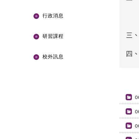
行政消息
三
研習課程
四
校外訊息
0
0
0