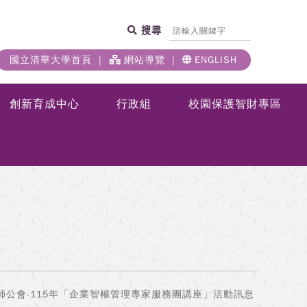
搜尋
國立清華大學首頁
網站導覽
ENGLISH
創新育成中心
行政組
校園保護智財專區
師公會-115年「企業智權管理專家服務團講座」活動訊息