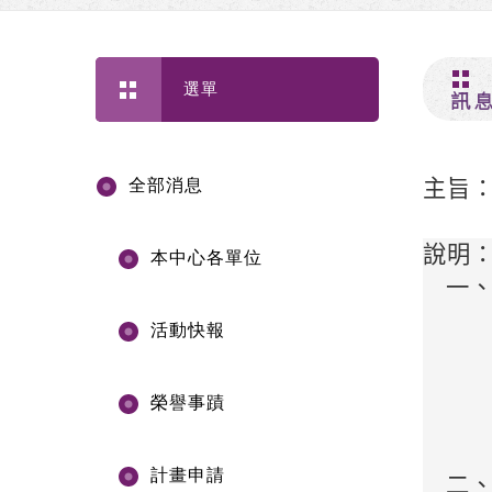
選單
訊
全部消息
主旨
說明
本中心各單位
一
活動快報
榮譽事蹟
計畫申請
二