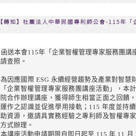
【轉知】社團法人中華民國專利師公會-115年
息
：
函送本會115年「企業智權管理專家服務團
請查照。
：
、
為因應國際 ESG 永續經營趨勢及產業對智
「企業智權管理專家服務團講座活動」，本
院合作辦理講座，獲得師生相當正面之回饋
運作之認識並促進學用接軌；115 年度並持
助資源，邀請具實務經驗之專利師及智權專
方式辦理。
、
本講座活動申請期限自即日起至 115 年 11 月