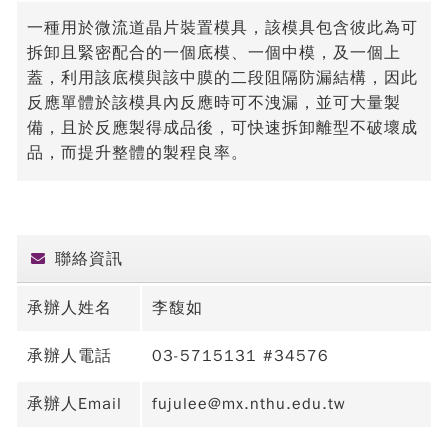
一種用於微流道晶片裝置模具，該模具包含彼此為可
拆卸且緊密配合的一個底模、一個中模，及一個上
蓋，利用該底模與該中膜的二段阻隔防漏結構，因此
反應單體於該模具內反應時可不洩漏，並可大量製
備，且於反應製得成品後，可快速拆卸離型不破壞成
品，而提升整體的製程良率。
聯絡資訊
承辦人姓名
李馥如
承辦人電話
03-5715131 #34576
承辦人Email
fujulee@mx.nthu.edu.tw