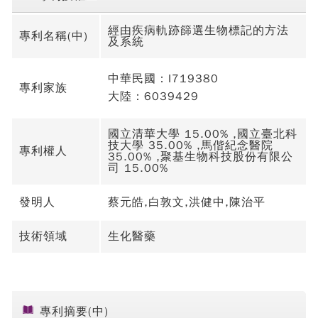
經由疾病軌跡篩選生物標記的方法
專利名稱(中)
及系統
中華民國：I719380
專利家族
大陸：6039429
國立清華大學 15.00% ,國立臺北科
技大學 35.00% ,馬偕紀念醫院
專利權人
35.00% ,聚基生物科技股份有限公
司 15.00%
發明人
蔡元皓,白敦文,洪健中,陳治平
技術領域
生化醫藥
專利摘要(中)