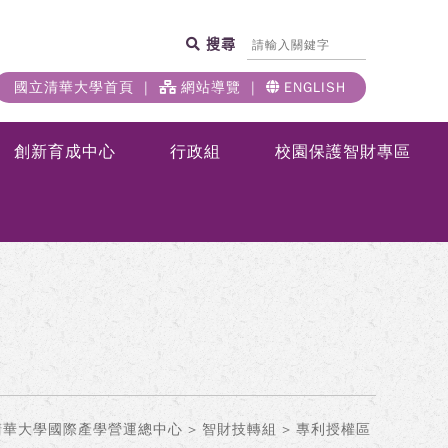
搜尋
國立清華大學首頁
網站導覽
ENGLISH
創新育成中心
行政組
校園保護智財專區
清華大學國際產學營運總中心
>
智財技轉組
> 專利授權區