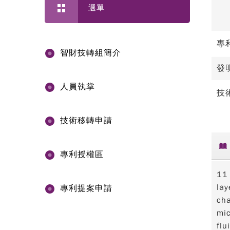
選單
專
智財技轉組簡介
發
人員執掌
技
技術移轉申請
專利授權區
11 
lay
專利提案申請
ch
mic
flu