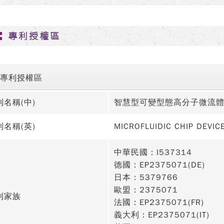
專利授權區
專利授權區
利名稱(中)
智慧型可變型態高分子微流
利名稱(英)
MICROFLUIDIC CHIP DEVI
中華民國：I537314
德國：EP2375071(DE)
日本：5379766
歐盟：2375071
利家族
法國：EP2375071(FR)
義大利：EP2375071(IT)