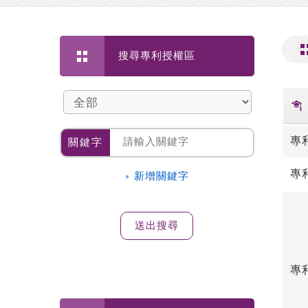
搜尋專利授權區
專
關鍵字
專
» 新增關鍵字
專