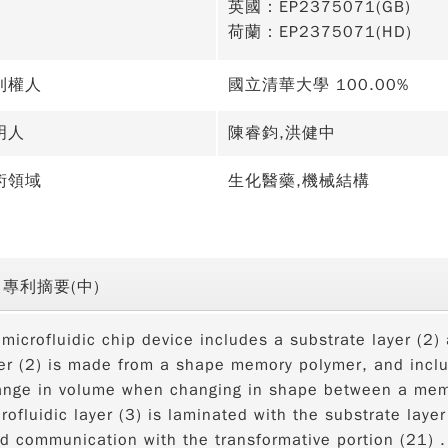
英國：EP2375071(GB)
荷蘭：EP2375071(HD)
利權人
國立清華大學 100.00%
明人
陳睿鈞,洪健中
術領域
生化醫藥,機械結構
專利摘要(中)
microfluidic chip device includes a substrate layer (2) 
er (2) is made from a shape memory polymer, and inclu
ange in volume when changing in shape between a mem
rofluidic layer (3) is laminated with the substrate laye
id communication with the transformative portion (21) 