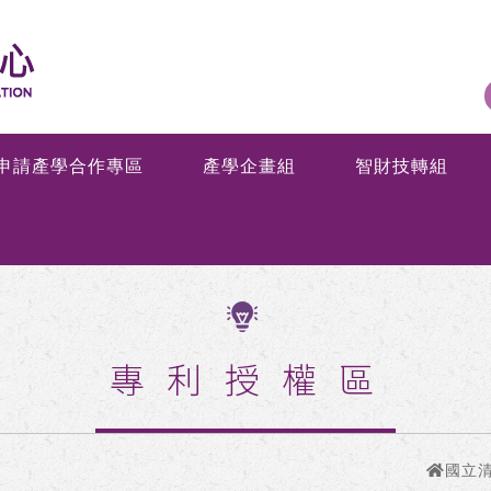
申請產學合作專區
產學企畫組
智財技轉組
專利授權區
國立