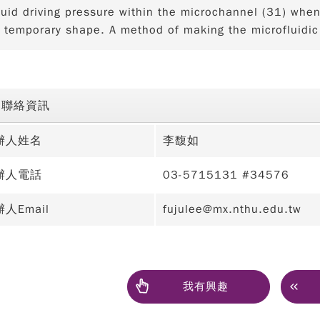
luid driving pressure within the microchannel (31) w
 temporary shape. A method of making the microfluidic 
聯絡資訊
辦人姓名
李馥如
辦人電話
03-5715131 #34576
人Email
fujulee@mx.nthu.edu.tw
我有興趣