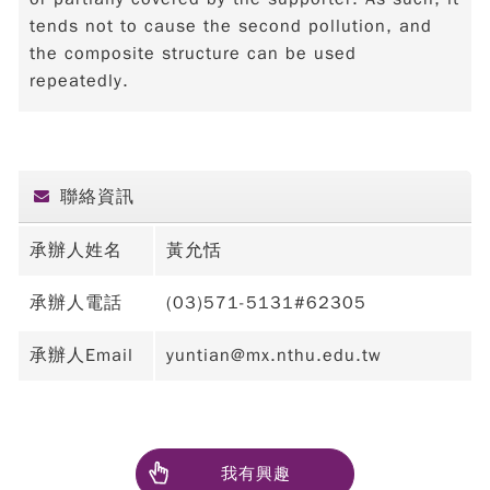
tends not to cause the second pollution, and
the composite structure can be used
repeatedly.
聯絡資訊
承辦人姓名
黃允恬
承辦人電話
(03)571-5131#62305
承辦人Email
yuntian@mx.nthu.edu.tw
我有興趣