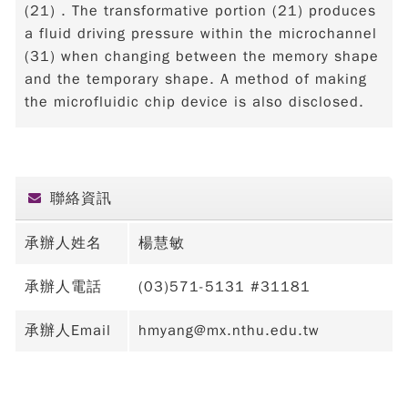
(21) . The transformative portion (21) produces
a fluid driving pressure within the microchannel
(31) when changing between the memory shape
and the temporary shape. A method of making
the microfluidic chip device is also disclosed.
聯絡資訊
承辦人姓名
楊慧敏
承辦人電話
(03)571-5131 #31181
承辦人Email
hmyang@mx.nthu.edu.tw