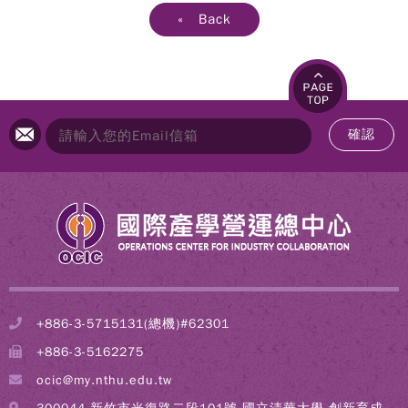
« Back
確認
+886-3-5715131(總機)#62301
+886-3-5162275
ocic@my.nthu.edu.tw