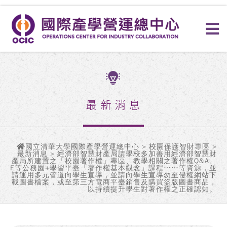
最新消息
國立清華大學國際產學營運總中心
>
校園保護智財專區
>
最新消息 > 經濟部智慧財產局請學校多加善用經濟部智慧財
產局所建置之「校園著作權」專區、教學相關之著作權Q&A、
E等公務園+學習平臺「著作權基本觀念」課程……等資源，並
請運用多元管道向學生宣導，並請向學生宣導勿至侵權網站下
載圖書檔案，或至第三方電商平臺銷售及購買盜版圖書商品，
以持續提升學生對著作權之正確認知。