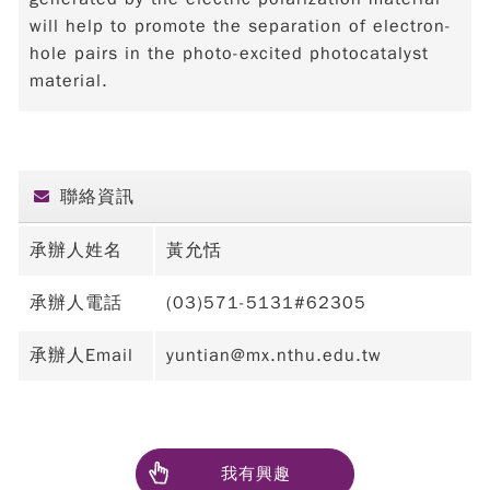
will help to promote the separation of electron-
hole pairs in the photo-excited photocatalyst
material.
聯絡資訊
承辦人姓名
黃允恬
承辦人電話
(03)571-5131#62305
承辦人Email
yuntian@mx.nthu.edu.tw
我有興趣