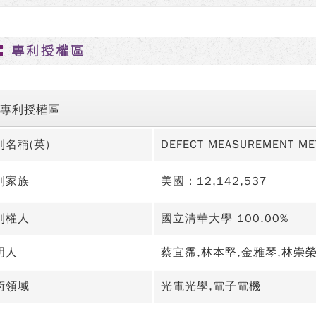
專利授權區
專利授權區
利名稱(英)
DEFECT MEASUREMENT M
利家族
美國：12,142,537
利權人
國立清華大學 100.00%
明人
蔡宜霈,林本堅,金雅琴,林崇
術領域
光電光學,電子電機