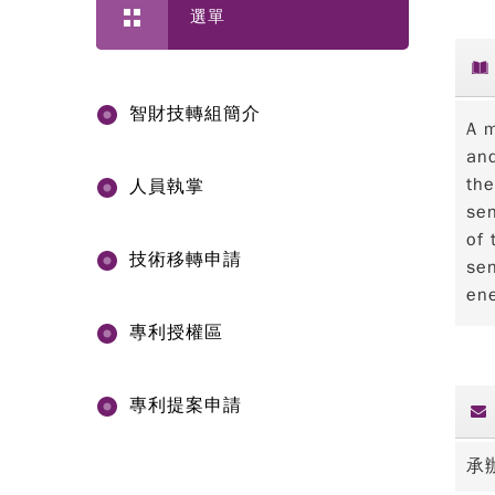
選單
智財技轉組簡介
A m
and
the
人員執掌
sen
of 
技術移轉申請
sen
ene
專利授權區
專利提案申請
承