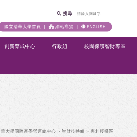
搜尋
國立清華大學首頁
網站導覽
ENGLISH
創新育成中心
行政組
校園保護智財專區
清華大學國際產學營運總中心
>
智財技轉組
> 專利授權區