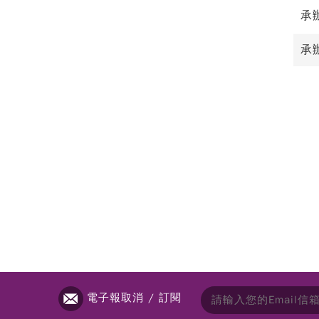
承
承辦
電子報取消 / 訂閱