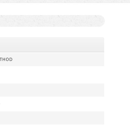
ETHOD
榮