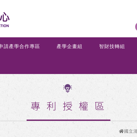
申請產學合作專區
產學企畫組
智財技轉組
專利授權區
國立