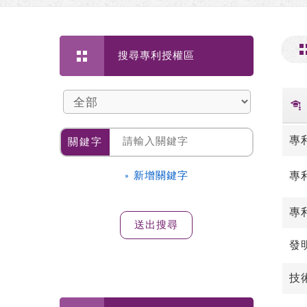
搜尋專利授權區
專
關鍵字
» 新增關鍵字
專
專
發
技